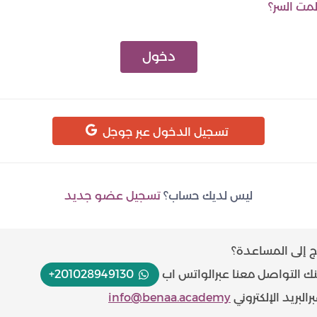
مت السر؟
دخول
تسجيل الدخول عبر جوجل
ليس لديك حساب؟
تسجيل عضو جديد
ج إلى المساعدة؟
ك التواصل معنا عبر
الواتس اب
+201028949130
ر
البريد الإلكتروني
info@benaa.academy