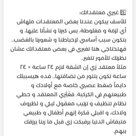
للأسف بيكون عندنا بعض المعتقدات ملهاش
أي لزمة و مغلوطة، بس كبرنا و نشأنا عليها، و
بتكون سبب أساسي لإحباطنا و شعورنا بالغضب..
فهتحتاجي هنا تغيري في بعض معتقداتك عشان
مثلاً معتقد زي إن الشقة لازم ٢٤ ساعة × ٢٤
ساعة تكون بتنور من نضافتها.. فده هيسببلك
دايماً ضغط عصبي خاصة مع أولادك و
طبيعتهم في الكركبة. فغَيَّري المعتقد و حطي
نظام تنظيف و ترتيب معقول ليكي و لظروف
ولادك، و اقبلي فكرة إنهم أطفال و طبيعي
متبقاش الدنيا برفيكت زي قبل ما ربنا يرزقك