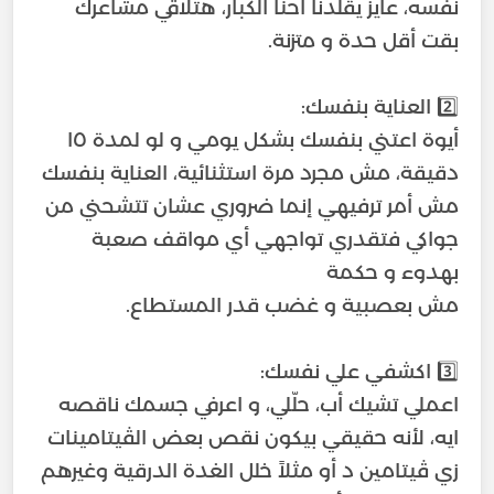
نفسه، عايز يقلدنا احنا الكبار، هتلاقي مشاعرك
أيوة اعتني بنفسك بشكل يومي و لو لمدة ١٥
دقيقة، مش مجرد مرة استثنائية، العناية بنفسك
مش أمر ترفيهي إنما ضروري عشان تتشحني من
جواكي فتقدري تواجهي أي مواقف صعبة
اعملي تشيك أب، حلّلي، و اعرفي جسمك ناقصه
ايه، لأنه حقيقي بيكون نقص بعض الڤيتامينات
زي ڤيتامين د أو مثلاً خلل الغدة الدرقية وغيرهم