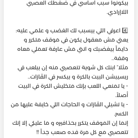
بيكونوا سبب أساسي في ضغطك العصبي
يعني مش معقول يكون في موقف متكرر و
دايماً بيغضبك و انتي مش عارفة تعملي معاه
مثلا ً ابنك كل شوية تتعصبي منه إن بيلعب في
- يا تمنعي اللعب بإنك متخليش الكرة في البيت
- يا تشيلي الڤازات و الحاجات اللي خايفة عليها من
إنما إن الموقف يتكرر بحذافيره و ما عليكي إلا إنك