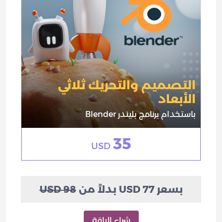
التصميم والتحريك ثلاثي
الأبعاد
باستخدام برنامج بليندر Blender
35
USD
بسعر 77 USD بدلاً من
98 USD
شراء الباقة