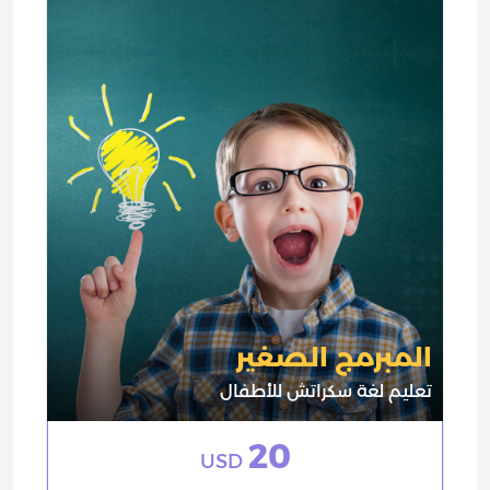
المبرمج الصغير
تعليم لغة سكراتش للأطفال
20
USD