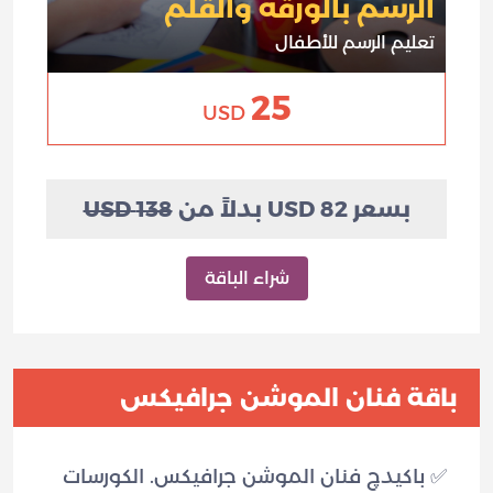
الرسم بالورقة والقلم
تعليم الرسم للأطفال
25
USD
بسعر 82 USD بدلاً من
138 USD
شراء الباقة
باقة فنان الموشن جرافيكس
✅ باكيدچ فنان الموشن جرافيكس. الكورسات