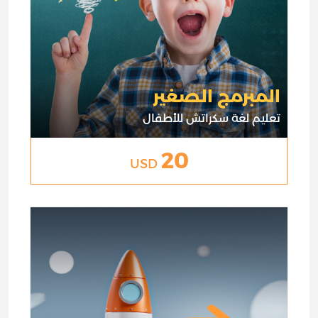
المبرمج الصغير
تعليم لغة سكراتش للأطفال
20
USD