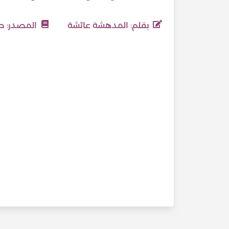
بقلم: المدهشة عائشة
المصدر:
صف