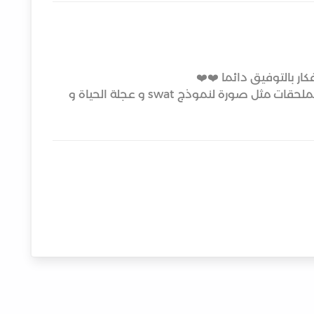
أتمنى لو تم تزويد الكورس ببعض الملحقات مثل صورة لنموذج swat و عجلة الحياة و