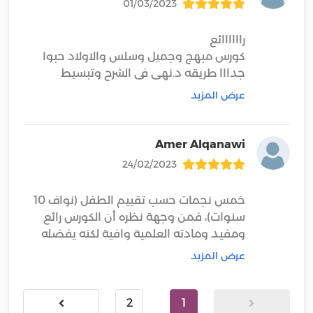
01/03/2023
كورس مبهج وجميل وسلس والاولاد حبوا
جدااا طريقه د.نهى فى الشرح وتبسيط
عرض المزيد
انا نفسي استمتعت جداااا واضاف لى طرق
كمان بناء شكرا جزيلا لكم الكورس معايا طول
Amer Alqanawi
24/02/2023
اسلوب محترم
خمس نجمات حسب تقييم الطفل (نواف 10
سنوات)، فمن وجهة نظره أن الكورس رائع
ومفيد ومادته العلمية وافية لكنه يفضله
متزامن ليتفاعل مع المدربة.
عرض المزيد
2
1