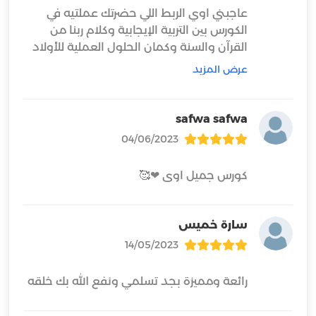
عاجبني اوي الربط اللي حضرتك عملتيه في
الكورس بين التربية الإيجابية وكلام ربنا من
القرآن والسنة وكمان الحلول العملية للأولاد
وطريقة الرد المناسبة اللي ممكن يقولوها في
عرض المزيد
وطريقة حضرتك حقيقي بتوصل للأطفال على
safwa safwa
04/06/2023
رب
كورس جميل اوى ❤🥰
سارة خميس
14/05/2023
رائعة ومميزة بجد تسلمي ونفع الله بك خلقه