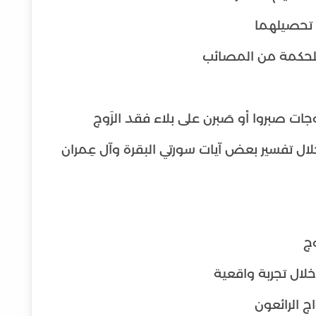
 تحصيلهما
لحكمة من المصائب
ات صبروا أو صَبرن على بلاء فقد الزَوج
ال تفسير بعض آيات سورتي البقرة وآل عِمران
ج
ال تجربة واقعية
اج الرائعون