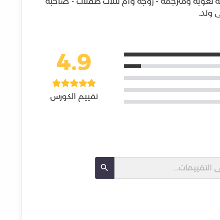
معة عين شمس ٢٠٢٣ - مدققة لغوية ومترجمة - زوجة وأم لثلاث طفلات - صاحبة
 ولد.
4.9
تقييم الكورس