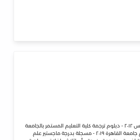
حاصلة على بكالوريوس طب وجراحة عين شمس ٢٠١٢ - دبلوم ترجمة كلية التعليم المستمر بالجامعة
الأمريكية ٢٠١٤ - حاصلة على ليسانس دار علوم جامعة القاهرة ٢٠١٩ - مسجلة بدرجة ماجستير علم